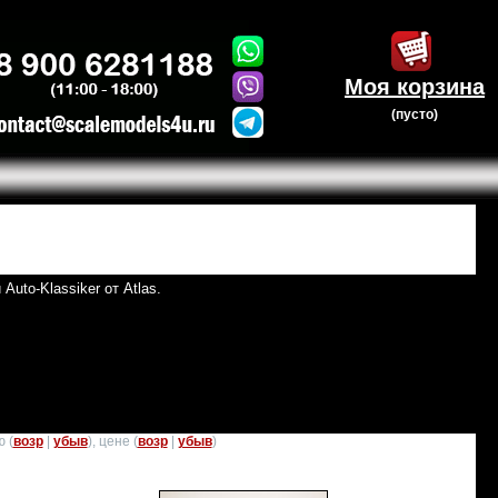
Моя корзина
(пусто)
uto-Klassiker от Atlas.
 (
возр
|
убыв
), цене (
возр
|
убыв
)