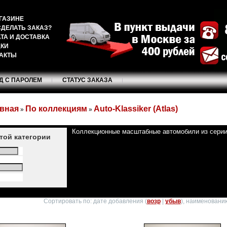
ГАЗИНЕ
СДЕЛАТЬ ЗАКАЗ?
ТА И ДОСТАВКА
ДКИ
АКТЫ
Д С ПАРОЛЕМ
СТАТУС ЗАКАЗА
вная
По коллекциям
Auto-Klassiker (Atlas)
»
»
Коллекционные масштабные автомобили из серии A
этой категории
Сортировать по: дате добавления (
возр
|
убыв
), наименованию