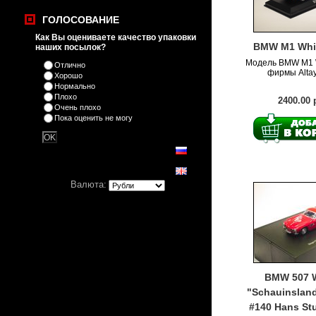
ГОЛОСОВАНИЕ
Как Вы оцениваете качество упаковки
BMW M1 Whit
наших посылок?
Модель BMW M1 W
Отлично
фирмы Altaya
Хорошо
Нормально
Плохо
2400.00 
Очень плохо
Пока оценить не могу
Валюта:
BMW 507 
"Schauinslan
#140 Hans Stu