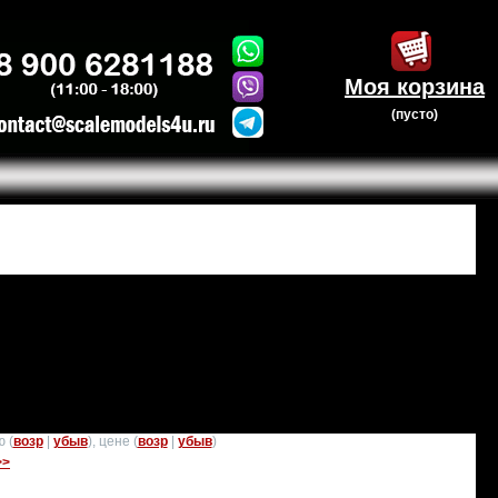
Моя корзина
(пусто)
 (
возр
|
убыв
), цене (
возр
|
убыв
)
>>