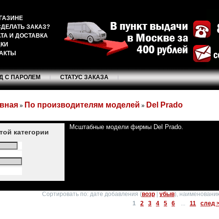
ГАЗИНЕ
СДЕЛАТЬ ЗАКАЗ?
ТА И ДОСТАВКА
ДКИ
АКТЫ
Д С ПАРОЛЕМ
СТАТУС ЗАКАЗА
вная
По производителям моделей
Del Prado
»
»
Мсштабные модели фирмы Del Prado.
этой категории
Сортировать по: дате добавления (
возр
|
убыв
), наименованию
1
2
3
4
5
6
...
11
след 