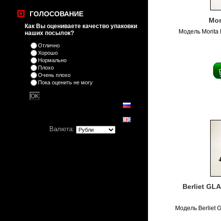
ГОЛОСОВАНИЕ
Mor
Как Вы оцениваете качество упаковки
Модель Morita 
наших посылок?
Отлично
Хорошо
Нормально
Плохо
Очень плохо
Пока оценить не могу
Валюта:
Berliet GL
Модель Berliet 