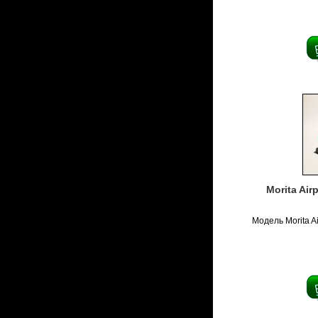
Morita Air
Модель Morita A