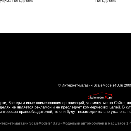
фирмы НАП-Дизайн.
НАП-Дизайн.
© Интернет-магазин ScaleModels4U.ru 200
рки, бренды и иные наименования организаций, упомянутые на Сайте, яв
делях не является рекламой и не преследует коммерческих целей. В сл
интересов правообладателей, то они будут незамедлительно удалены п
нтернет-магазин ScaleModels4U.ru - Модельки автомобилей в масштабе 1:4