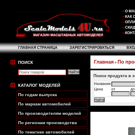
О МА
КАК 
ОПЛА
СКИ
КОНТ
ГЛАВНАЯ СТРАНИЦА
ЗАРЕГИСТРИРОВАТЬСЯ
ВХО
Главная
По про
ПОИСК
»
Поиск продукта в 
Название
КАТАЛОГ МОДЕЛЕЙ
Цена
от
до
По годам выпуска
По маркам автомобилей
По производителям моделей
По регионам производства
По тематике автомобилей