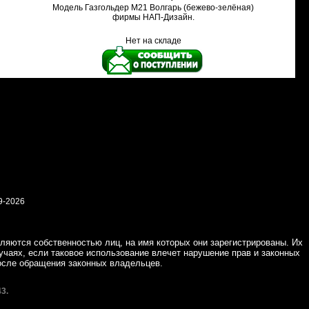
Модель Газгольдер М21 Волгарь (бежево-зелёная)
фирмы НАП-Дизайн.
Нет на складе
9-2026
ляются собственностью лиц, на имя которых они зарегистрированы. Их
учаях, если таковое использование влечет нарушение прав и законных
осле обращения законных владельцев.
3.