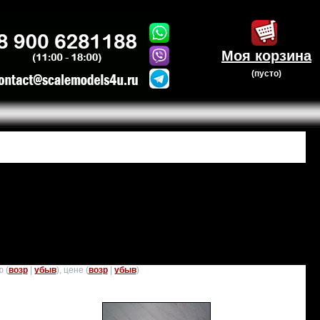
Моя корзина
(пусто)
 (
возр
|
убыв
), цене (
возр
|
убыв
)