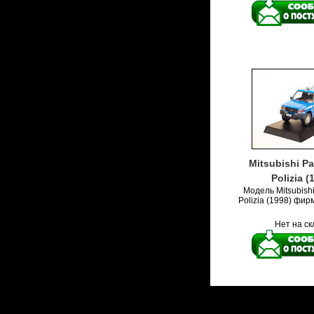
Mitsubishi P
Polizia (
Модель Mitsubish
Polizia (1998) фир
Нет на с