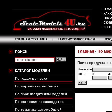
О МА
КАК 
ОПЛА
СКИ
КОНТ
ГЛАВНАЯ СТРАНИЦА
ЗАРЕГИСТРИРОВАТЬСЯ
ВХО
Главная
По мар
ПОИСК
»
Поиск продукта в 
Название
КАТАЛОГ МОДЕЛЕЙ
Цена
от
до
По годам выпуска
По маркам автомобилей
По производителям моделей
По регионам производства
По тематике автомобилей