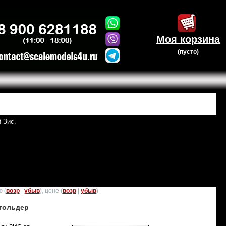
Моя корзина
(пусто)
 Зис.
 (
возр
|
убыв
), цене (
возр
|
убыв
)
згольдер