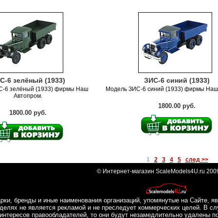
С-6 зелёный (1933)
ЗИС-6 синий (1933)
С-6 зелёный (1933) фирмы Наш
Модель ЗИС-6 синий (1933) фирмы Наш
Автопром.
1800.00 руб.
1800.00 руб.
1
2
3
4
5
след >>
© Интернет-магазин ScaleModels4U.ru 200
рки, бренды и иные наименования организаций, упомянутые на Сайте, яв
делях не является рекламой и не преследует коммерческих целей. В сл
интересов правообладателей, то они будут незамедлительно удалены п