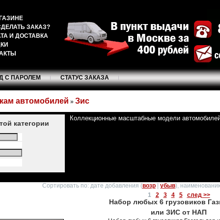
ГАЗИНЕ
СДЕЛАТЬ ЗАКАЗ?
ТА И ДОСТАВКА
ДКИ
АКТЫ
Д С ПАРОЛЕМ
СТАТУС ЗАКАЗА
кам автомобилей
Зис
»
Коллекционные масштабные модели автомобилей
этой категории
Сортировать по: дате добавления (
возр
|
убыв
), наименованию
1
2
3
4
5
след >>
Набор любых 6 грузовиков Га
или ЗИС от НАП