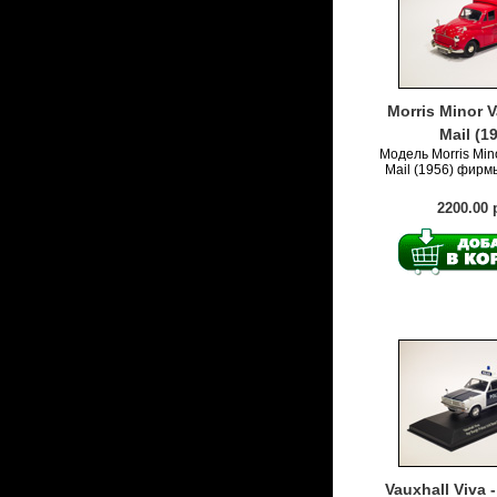
Morris Minor V
Mail (1
Модель Morris Mino
Mail (1956) фирм
2200.00 
Vauxhall Viva 