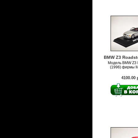
BMW Z3 Roadster
Модель BMW Z3 R
(1996) фирмы M
4100.00 