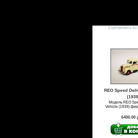
Сортировать по:
REO Speed Deliv
(1939
Модель REO Spe
Vehicle (1939) фи
6400.00 