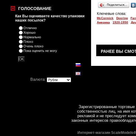
Поделиться…
ГОЛОСОВАНИЕ
Ключевые слова:
Как Вы оцениваете качество упаковки
McCormick
Deering
Far
наших посылок?
Америка
1920-1950
Др
Отлично
Хорошо
Нормально
Плохо
Очень плохо
Пока оценить не могу
РАНЕЕ ВЫ СМО
Валюта:
Зарегистрированные торговые 
собственностью лиц, на имя ко
рекламой и не преследует комм
законных интересов правообладат
Интернет-магазин ScaleModels4