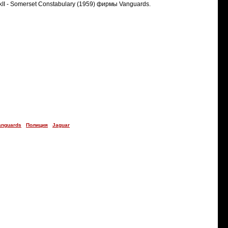
 - Somerset Constabulary (1959) фирмы Vanguards.
anguards
Полиция
Jaguar