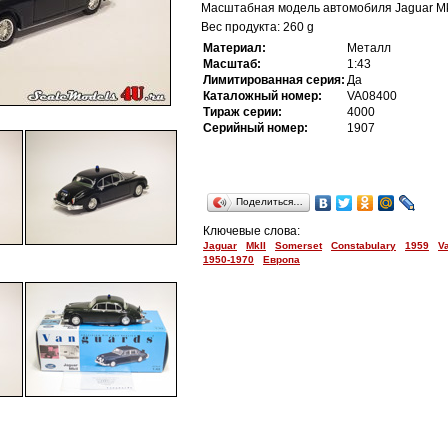
Масштабная модель автомобиля Jaguar MkII
Вес продукта: 260 g
Материал:
Металл
Масштаб:
1:43
Лимитированная серия:
Да
Каталожный номер:
VA08400
Тираж серии:
4000
Серийный номер:
1907
Поделиться…
Ключевые слова:
Jaguar
MkII
Somerset
Constabulary
1959
V
1950-1970
Европа