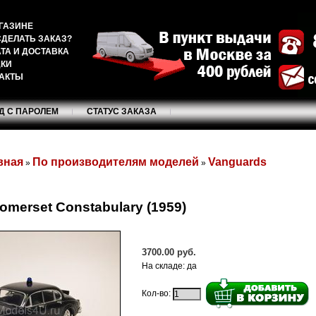
ГАЗИНЕ
СДЕЛАТЬ ЗАКАЗ?
ТА И ДОСТАВКА
ДКИ
АКТЫ
Д С ПАРОЛЕМ
СТАТУС ЗАКАЗА
вная
По производителям моделей
Vanguards
»
»
Somerset Constabulary (1959)
3700.00 руб.
На складе: да
Кол-во: